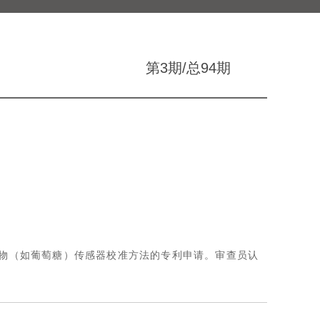
第3期/总94期
交了涉及分析物（如葡萄糖）传感器校准方法的专利申请。审查员认