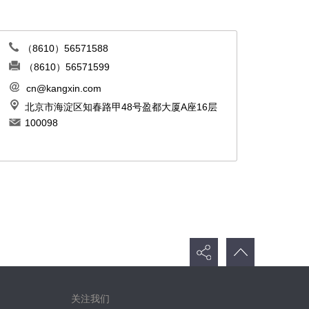
（8610）56571588
（8610）56571599
cn@kangxin.com
北京市海淀区知春路甲48号盈都大厦A座16层
100098
关注我们