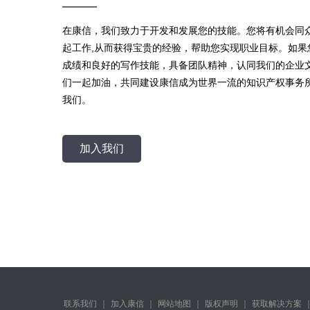
在康信，我们致力于开发和发展您的技能。您将有机会同
起工作,从而获得宝贵的经验，帮助您实现职业目标。如果
成绩和良好的写作技能，具备团队精神，认同我们的企业
们一起加油，共同建设康信成为世界一流的知识产权事务
我们。
联系我们
｜
加入康信
｜
网站地图
｜
版权声明
｜
获取解决方案