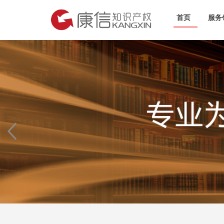
首页
服务