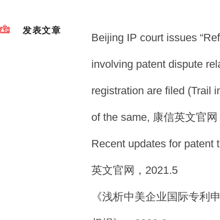
发表文章
Beijing IP court issues “Ref
involving patent dispute rel
registration are filed (Trail
of the same, 康信英文官网
Recent updates for paten
英文官网，2021.5
《浅析中美企业国际专利