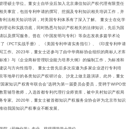
管理硕士学位。董女士自毕业后加入北京康信知识产权代理有限责任
相关事宜，包括专利申请的撰写、挖掘及专利知识相关培训工作，并
国专利法相关知识培训，对美国专利体系有了深入了解。 董女士在化学
的理论和实践功底，同时熟悉与知识产权相关的法律知识，先后为国
请以及撰写服务。曾在《中国发明与专利》等杂志发表多篇学术论
与了《PCT实战手册》、《美国专利申请实务指引》、《印度专利申请
写工作。2023年，董女士还参与了由中华商标协会组织的商标人才库
标准》与《企业商标管理职业能力培养大纲》的编制工作，为标准和
建议与方向性指导。 董女士曾先后多次应邀为多家企业进行专利培
京等地举行的各类知识产权研讨会、沙龙上做主题演讲。此外，董女
国家知识产权青年联合会”选聘为第一届委员会委员，受聘于WIPO世
教育辅导教师，入选首都专利代理行业师资库，被中关村知识产权局
务专家。2020年，董女士被首都知识产权服务业协会评为北京市知识
推动我国知识产权事业不断发展。
学药学院（药物化学）专业，获得理学学士学位