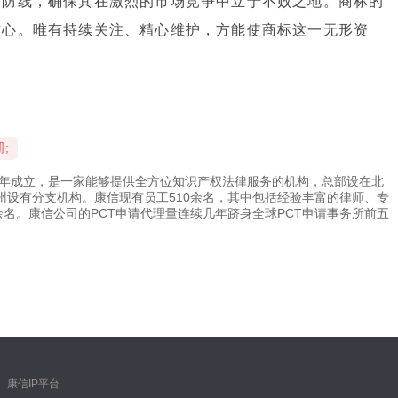
的防线，确保其在激烈的市场竞争中立于不败之地。商标的
核心。唯有持续关注、精心维护，方能使商标这一无形资
;
4年成立，是一家能够提供全方位知识产权法律服务的机构，总部设在北
州设有分支机构。康信现有员工510余名，其中包括经验丰富的律师、专
余名。康信公司的PCT申请代理量连续几年跻身全球PCT申请事务所前五
｜
康信IP平台