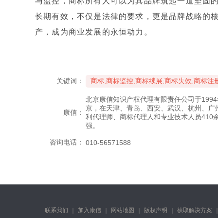
与监控，商标所有人可以为其品牌筑起一道坚固
长期有效，不仅是法律的要求，更是品牌战略的
产，成为商业发展的永恒动力。
关键词：
商标;商标监控;商标续展;商标失效;商标注册
北京康信知识产权代理有限责任公司于199
京，在天津、青岛、西安、武汉、杭州、广
康信：
利代理师、商标代理人和专业技术人员410
强。
咨询电话：
010-56571588
联系我们
｜
加入康信
｜
网站地图
｜
版权声明
｜
获取解决方案