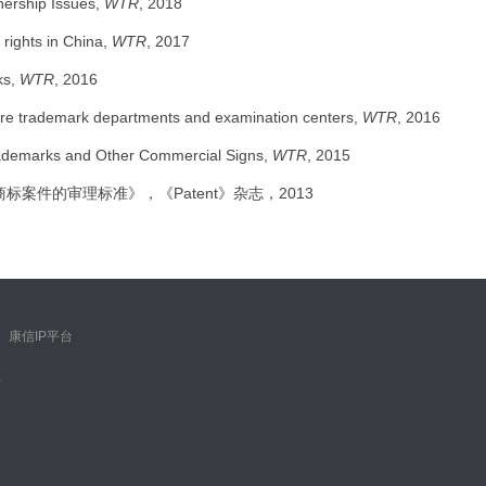
ership Issues,
WTR
, 2018
 rights in China,
WTR
, 2017
ks,
WTR
, 2016
ore trademark departments and examination centers,
WTR
, 2016
rademarks and Other Commercial Signs,
WTR
, 2015
案件的审理标准》，《Patent》杂志，2013
｜
康信IP平台
有