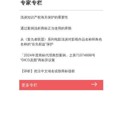
专家专栏
浅谈知识产权海关保护的重要性
通过案例浅析商标正当使用的界限
从《复仇者联盟》系列电影浅谈对影视作品名称和角色
名称的“在先权益”保护
「2024年度商标代理典型案例」之第71074898号
“DICD及图”商标异议案
【评析】抢注中文域名或致商标侵权
更多专栏