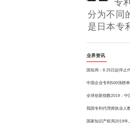
专
2024年第5期
分为不同
2024年第4期
是日本专
2024年第3期
2024年第2期
2024年第1期
业界资讯
2023年第12期
国知局：8.25日起停
2023年第11期
中国企业专利500强榜
2023年第10期
全球创新指数2019：
2023年第9期
我国专利代理师执业人
2023年第8期
国家知识产权局2019年
2023年第7期