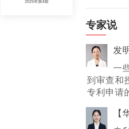
2025年第4期
2025年第3期
专家说
2025年第2期
2025年第1期
发
2024年第12期
2024年第11期
一
2024年第10期
到审查和
2024年第9期
专利申请
2024年第8期
2024年第7期
【
2024年第6期