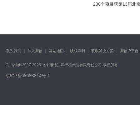
2023年第6期
230个项目获第13届北
2023年第5期
2023年第4期
2023年第3期
联系我们
｜
加入康信
｜
网站地图
｜
版权声明
｜
获取解决方案
｜
康信IP平台
2023年第2期
Copyright️2007-2025 北京康信知识产权代理有限责任公司 版权所有
2023年第1期
京ICP备05058814号-1
2022年第12期
2022年第11期
2022年第10期
2022年第9期
2022年第8期