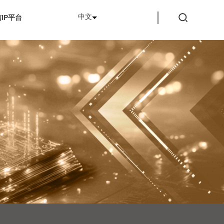
中文
IP平台