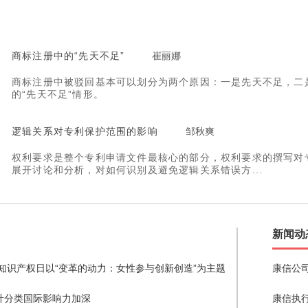
商标注册中的“先天不足”
崔丽娜
商标注册中被驳回基本可以划分为两个原因：一是先天不足，二
的“先天不足”情形。
逻辑关系对专利保护范围的影响
邹秋爽
权利要求是整个专利申请文件最核心的部分，权利要求的撰写对
展开讨论和分析，对如何识别及避免逻辑关系错误方...
新闻动
界知识产权日以“变革的动力：女性参与创新创造”为主题
康信公
计分类国际影响力加深
康信执