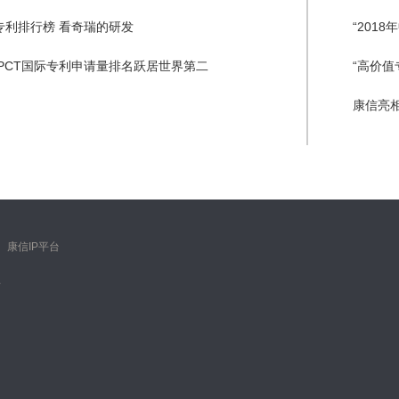
专利排行榜 看奇瑞的研发
“201
国PCT国际专利申请量排名跃居世界第二
“高价
康信亮
｜
康信IP平台
有