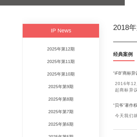
2018
IP News
2025年第12期
经典案例
2025年第11期
“iFB”商标
2025年第10期
2016年
2025年第9期
起商标异议
2025年第8期
“贝爷”著作
2025年第7期
今天我们就
2025年第6期
2025年第5期