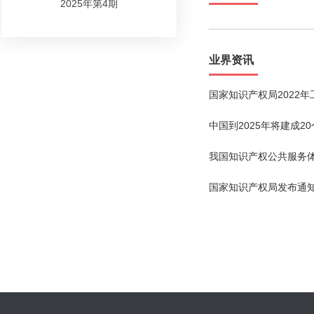
2025年第4期
2025年第3期
业界资讯
2025年第2期
2025年第1期
国家知识产权局2022
2024年第12期
中国到2025年将建成
2024年第11期
我国知识产权公共服务
2024年第10期
国家知识产权局发布通
2024年第9期
2024年第8期
2024年第7期
2024年第6期