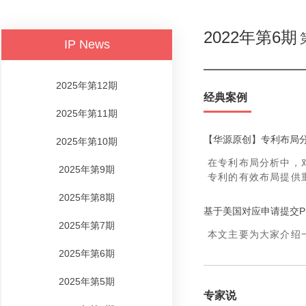
2022年第6期
IP News
2025年第12期
经典案例
2025年第11期
【华源原创】专利布局
2025年第10期
在专利布局分析中，
2025年第9期
专利的有效布局提供
2025年第8期
基于美国对应申请提交P
2025年第7期
本文主要为大家介绍
2025年第6期
2025年第5期
专家说