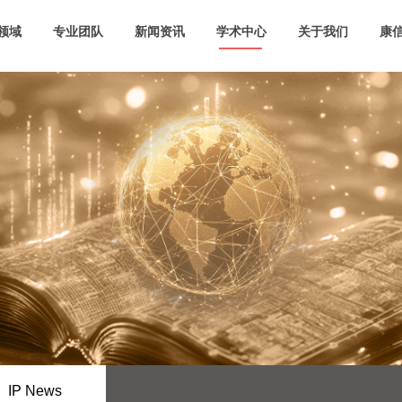
领域
专业团队
新闻资讯
学术中心
关于我们
康信
IP News