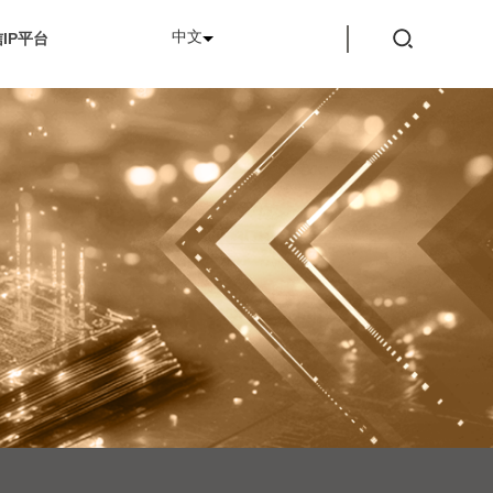
中文
IP平台