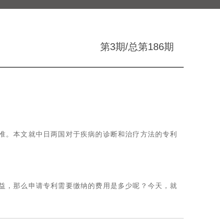
第3期/总第186期
准。本文就中日两国对于疾病的诊断和治疗方法的专利
益，那么申请专利需要缴纳的费用是多少呢？今天，就