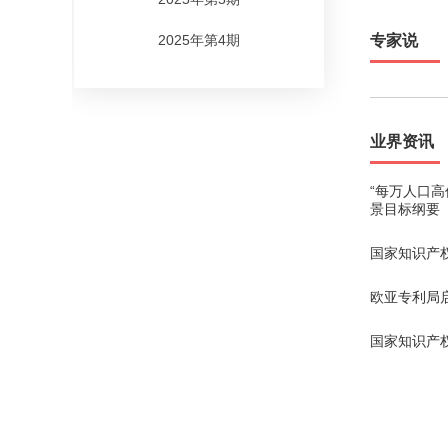
2025年第4期
专家说
2025年第3期
2025年第2期
业界资讯
2025年第1期
“每万人口高
2024年第12期
景目标纲要
2024年第11期
国家知识产
2024年第10期
欧亚专利局
2024年第9期
国家知识产
2024年第8期
2024年第7期