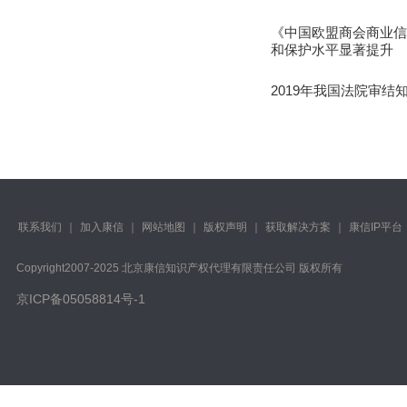
2023年第6期
《中国欧盟商会商业信
2023年第5期
和保护水平显著提升
2023年第4期
2019年我国法院审结知
2023年第3期
2023年第2期
2023年第1期
联系我们
｜
加入康信
｜
网站地图
｜
版权声明
｜
获取解决方案
｜
康信IP平台
2022年第12期
Copyright️2007-2025 北京康信知识产权代理有限责任公司 版权所有
2022年第11期
京ICP备05058814号-1
2022年第10期
2022年第9期
2022年第8期