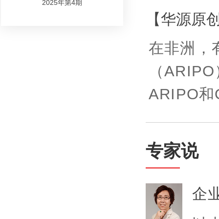
2025年第4期
【华源原
2025年第3期
2025年第2期
在非洲，
2025年第1期
（ARIP
2024年第12期
ARIPO
2024年第11期
2024年第10期
2024年第9期
专家说
2024年第8期
2024年第7期
企业
2024年第6期