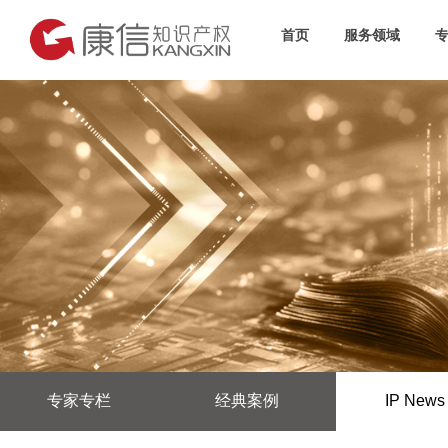
首页
服务领域
专家专栏
经典案例
IP News