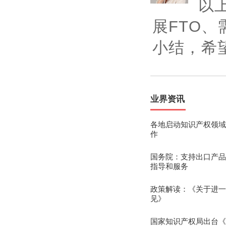
以
2024年第5期
展FTO、
2024年第4期
小结，希
2024年第3期
2024年第2期
2024年第1期
业界资讯
2023年第12期
各地启动知识产权领域
2023年第11期
作
2023年第10期
国务院：支持出口产品
指导和服务
2023年第9期
政策解读：《关于进一
2023年第8期
见》
2023年第7期
国家知识产权局出台《