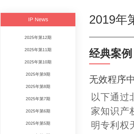
2019年
IP News
2025年第12期
2025年第11期
经典案例
2025年第10期
2025年第9期
无效程序
2025年第8期
以下通过
2025年第7期
家知识产
2025年第6期
明专利权
2025年第5期