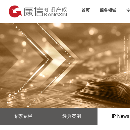
首页
服务领域
专家专栏
经典案例
IP News