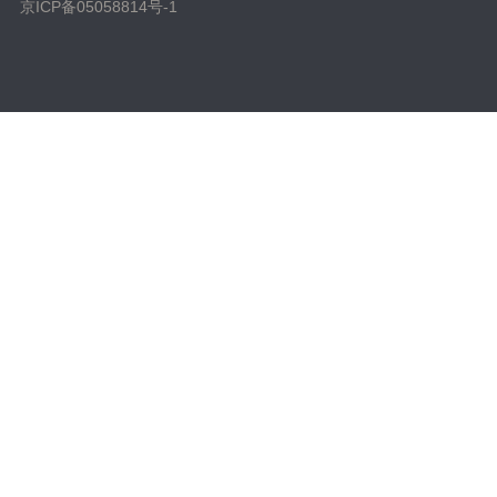
京ICP备05058814号-1
2022年第7期
2022年第6期
2022年第5期
2022年第4期
2022年第3期
2022年第2期
2022年第1期
2021年第12期
2021年第11期
2021年第10期
2021年第9期