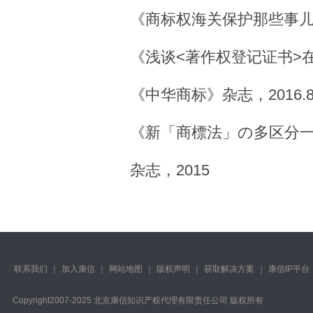
《商标权海关保护那些事儿》
《浅谈<著作权登记证书>
《中华商标》杂志，2016.
《新「商標法」の多区分
杂志，2015
联系我们
｜
加入康信
｜
网站地图
｜
版权声明
｜
获取解决方案
｜
康信IP平台
Copyright️2007-2025 北京康信知识产权代理有限责任公司 版权所有