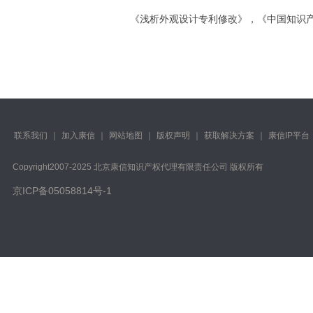
《浅析外观设计专利修改》，《中国知识产权
联系我们
｜
加入康信
｜
网站地图
｜
版权声明
｜
获取解决方案
｜
康信IP平台
Copyright️2007-2025 北京康信知识产权代理有限责任公司 版权所有
京ICP备05058814号-1