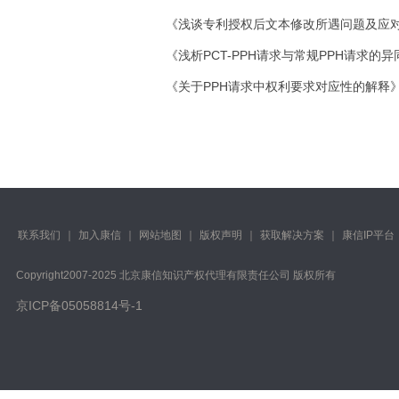
《浅谈专利授权后文本修改所遇问题及应对措
《浅析PCT-PPH请求与常规PPH请求的异
《关于PPH请求中权利要求对应性的解释》，
联系我们
｜
加入康信
｜
网站地图
｜
版权声明
｜
获取解决方案
｜
康信IP平台
Copyright️2007-2025 北京康信知识产权代理有限责任公司 版权所有
京ICP备05058814号-1