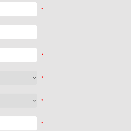
*
*
*
*
*