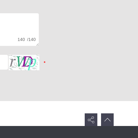
140
/140
*