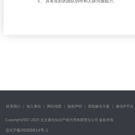
5、 具有良好的团队协作和人际沟通能力。
联系我们
｜
加入康信
｜
网站地图
｜
版权声明
｜
获取解决方案
｜
康信IP平台
Copyright️2007-2025 北京康信知识产权代理有限责任公司 版权所有
京ICP备05058814号-1