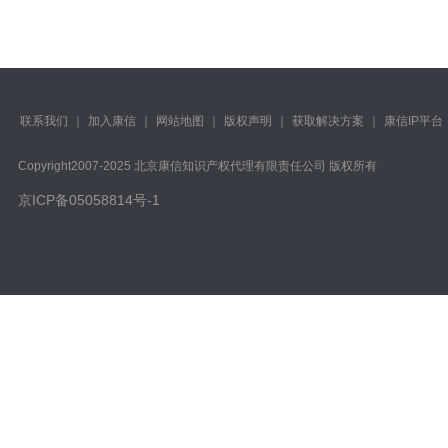
联系我们
｜
加入康信
｜
网站地图
｜
版权声明
｜
获取解决方案
｜
康信IP平台
Copyright️2007-2025 北京康信知识产权代理有限责任公司 版权所有
京ICP备05058814号-1