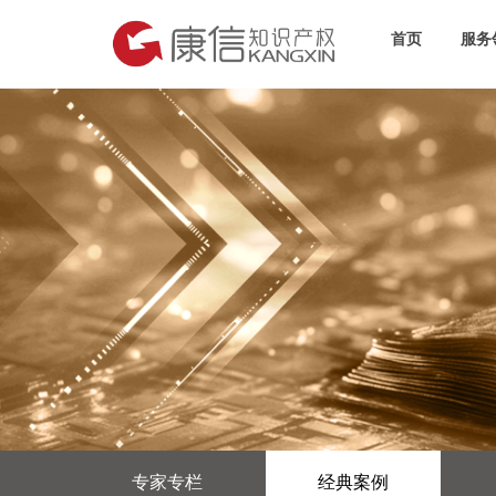
首页
服务
专家专栏
经典案例