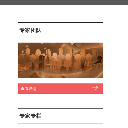
专家团队
查看详情
专家专栏