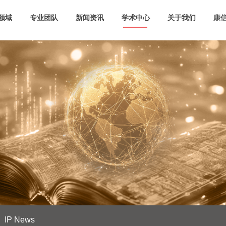
领域
专业团队
新闻资讯
学术中心
关于我们
康信
IP News