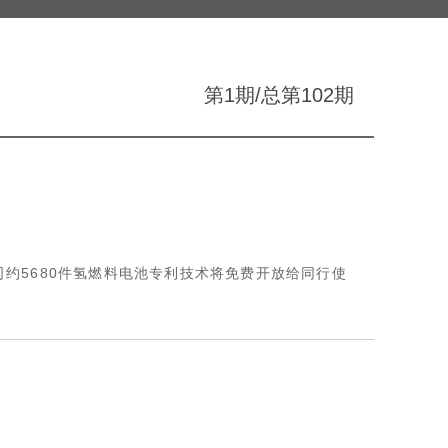
第1期/总第102期
约5680件氢燃料电池专利技术将免费开放给同行使