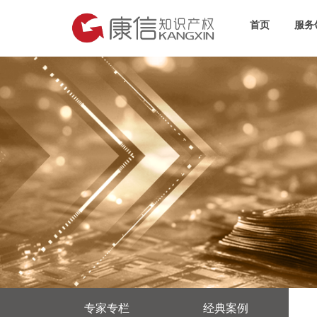
首页
服务
专家专栏
经典案例