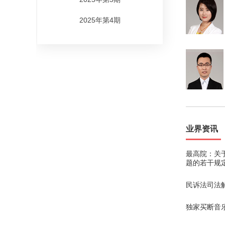
2025年第4期
2025年第3期
2025年第2期
2025年第1期
2024年第12期
2024年第11期
业界资讯
2024年第10期
最高院：关
题的若干规
2024年第9期
2024年第8期
民诉法司法
2024年第7期
独家买断音