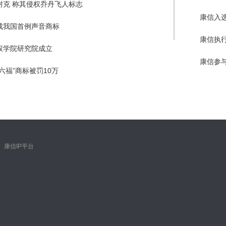
耐克 称其侵权乔丹飞人标志
康信入
成我国首例声音商标
康信执行
权学院研究院成立
康信参
六福”商标被罚10万
｜
康信IP平台
有