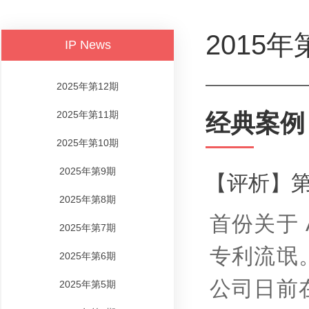
2015年
IP News
2025年第12期
2025年第11期
经典案例
2025年第10期
2025年第9期
【评析】第一
2025年第8期
首份关于 
2025年第7期
专利流氓
2025年第6期
公司日前在.
2025年第5期