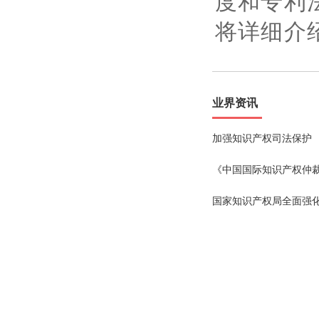
度和专利
2024年第5期
将详细介
2024年第4期
2024年第3期
2024年第2期
业界资讯
2024年第1期
加强知识产权司法保护
2023年第12期
《中国国际知识产权仲裁
2023年第11期
国家知识产权局全面强
2023年第10期
2023年第9期
2023年第8期
2023年第7期