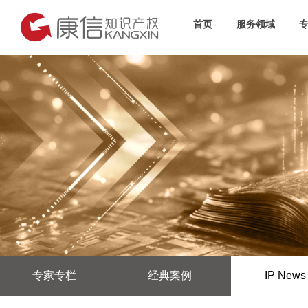
首页
服务领域
专家专栏
经典案例
IP News