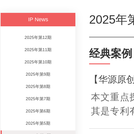
2025年
IP News
2025年第12期
2025年第11期
经典案例
2025年第10期
2025年第9期
【华源原
2025年第8期
本文重点
2025年第7期
其是专利
2025年第6期
2025年第5期