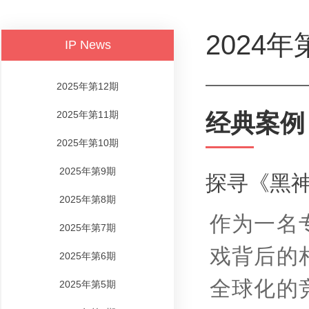
2024年
IP News
2025年第12期
2025年第11期
经典案例
2025年第10期
2025年第9期
探寻《黑
2025年第8期
作为一名
2025年第7期
戏背后的
2025年第6期
全球化的
2025年第5期