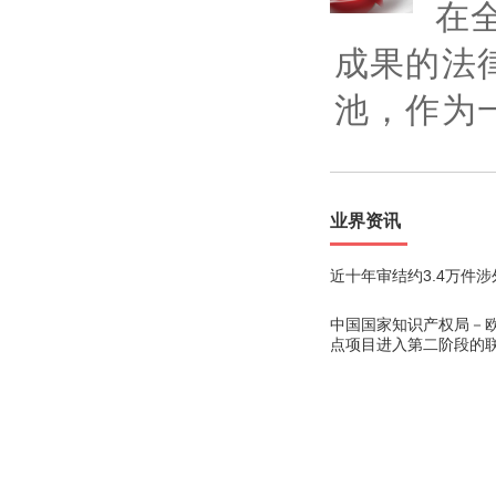
在
2024年第5期
成果的法
2024年第4期
2024年第3期
池，作为
2024年第2期
2024年第1期
业界资讯
2023年第12期
近十年审结约3.4万件
2023年第11期
中国国家知识产权局－
2023年第10期
点项目进入第二阶段的
2023年第9期
2023年第8期
2023年第7期