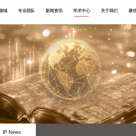
领域
专业团队
新闻资讯
学术中心
关于我们
康信
IP News