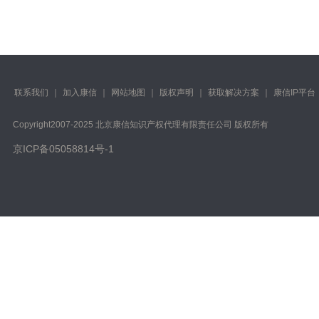
2023年第6期
2023年第5期
2023年第4期
联系我们
｜
加入康信
｜
网站地图
｜
版权声明
｜
获取解决方案
｜
康信IP平台
2023年第3期
2023年第2期
Copyright️2007-2025 北京康信知识产权代理有限责任公司 版权所有
京ICP备05058814号-1
2023年第1期
2022年第12期
2022年第11期
2022年第10期
2022年第9期
2022年第8期