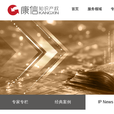
首页
服务领域
专家专栏
经典案例
IP News