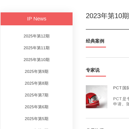
2023年第10期
IP News
2025年第12期
经典案例
2025年第11期
2025年第10期
专家说
2025年第9期
2025年第8期
PCT
2025年第7期
PCT是
申请。随
2025年第6期
2025年第5期