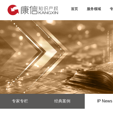
首页
服务领域
专家专栏
经典案例
IP News