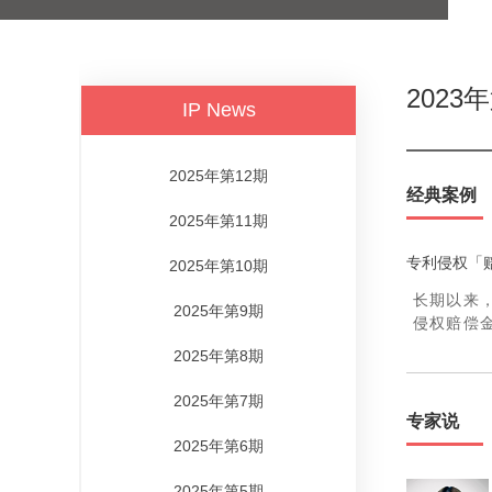
2023
IP News
2025年第12期
经典案例
2025年第11期
专利侵权「
2025年第10期
长期以来
2025年第9期
侵权赔偿金
2025年第8期
2025年第7期
专家说
2025年第6期
2025年第5期