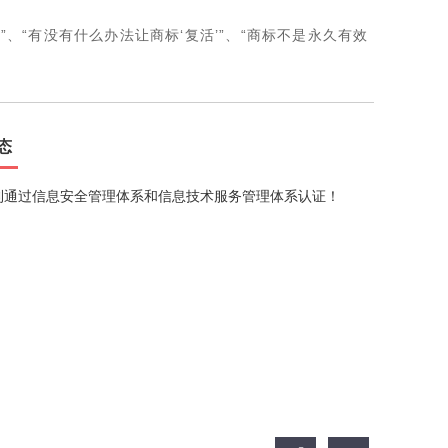
、“有没有什么办法让商标‘复活’”、“商标不是永久有效
态
利通过信息安全管理体系和信息技术服务管理体系认证！