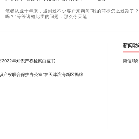
笔者从业十年来，遇到过不少客户来询问“我的商标怎么过期了？”
吗？”等等诸如此类的问题，那么今天笔...
新闻动
2022年知识产权检察白皮书
康信顺
知识产权联合保护办公室”在天津滨海新区揭牌