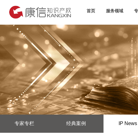
首页
服务领域
专家专栏
经典案例
IP News