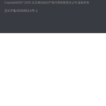
Copyright️2007-2025 北京康信知识产权代理有限责任公司 版权所有
2022年第7期
京ICP备05058814号-1
2022年第6期
2022年第5期
2022年第4期
2022年第3期
2022年第2期
2022年第1期
2021年第12期
2021年第11期
2021年第10期
2021年第9期