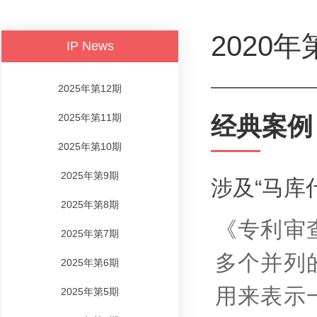
2020年
IP News
2025年第12期
2025年第11期
经典案例
2025年第10期
2025年第9期
涉及“马库
2025年第8期
《专利审
2025年第7期
多个并列
2025年第6期
用来表示
2025年第5期