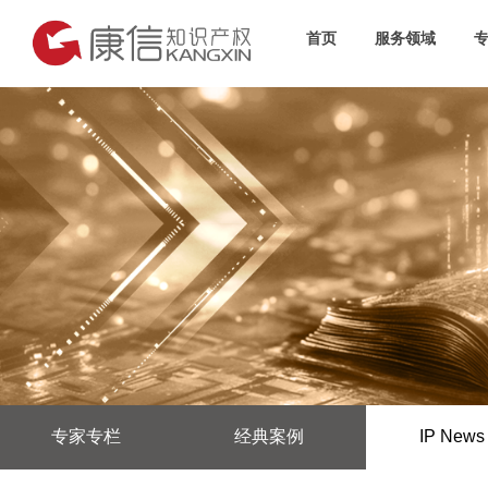
首页
服务领域
专家专栏
经典案例
IP News