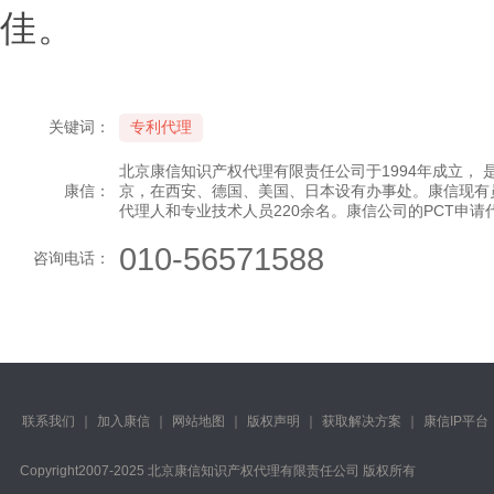
佳。
关键词：
专利代理
北京康信知识产权代理有限责任公司于1994年成立，
康信：
京，在西安、德国、美国、日本设有办事处。康信现有
代理人和专业技术人员220余名。康信公司的PCT申
010-56571588
咨询电话：
联系我们
｜
加入康信
｜
网站地图
｜
版权声明
｜
获取解决方案
｜
康信IP平台
Copyright️2007-2025 北京康信知识产权代理有限责任公司 版权所有