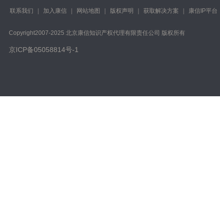
联系我们
｜
加入康信
｜
网站地图
｜
版权声明
｜
获取解决方案
｜
康信IP平台
Copyright️2007-2025 北京康信知识产权代理有限责任公司 版权所有
京ICP备05058814号-1