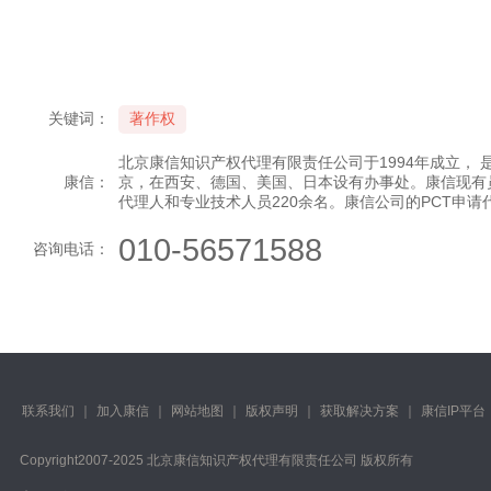
关键词：
著作权
北京康信知识产权代理有限责任公司于1994年成立，
康信：
京，在西安、德国、美国、日本设有办事处。康信现有
代理人和专业技术人员220余名。康信公司的PCT申
010-56571588
咨询电话：
联系我们
｜
加入康信
｜
网站地图
｜
版权声明
｜
获取解决方案
｜
康信IP平台
Copyright️2007-2025 北京康信知识产权代理有限责任公司 版权所有