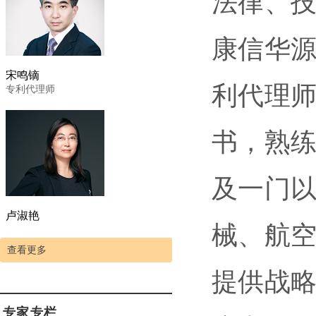
法律、
康信华源
宋鸣镝
利代理师
专利代理师
书，熟
及一门
卢淑艳
械、航
查看更多
提供战
专家专栏