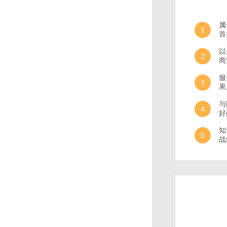
属
1
首
以
2
商
服
3
果
与
4
好
知
5
战