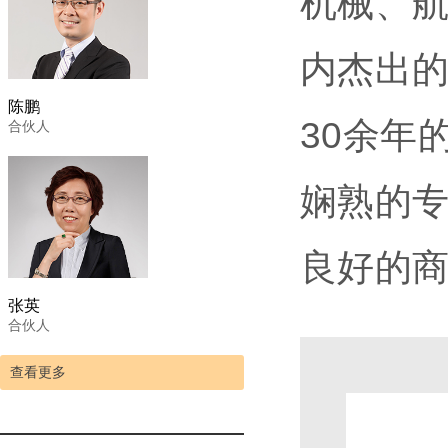
机械、
内杰出
陈鹏
30余年
合伙人
娴熟的
良好的
张英
合伙人
查看更多