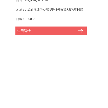
邮箱：cn@kangxin.com
地址：北京市海淀区知春路甲48号盈都大厦A座16层
邮编：100098
查看详情