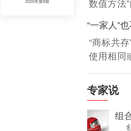
数值方法”
2025年第9期
2025年第8期
“一家人”
2025年第7期
2025年第6期
“商标共
2025年第5期
使用相同
2025年第4期
2025年第3期
2025年第2期
专家说
2025年第1期
2024年第12期
组
2024年第11期