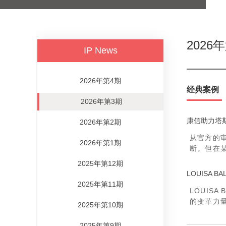
2026
IP News
2026年第4期
经典案例
2026年第3期
康信助力塔
2026年第2期
从官方的
2026年第1期
断。但在某
2025年第12期
LOUISA
2025年第11期
LOUIS
的变革力量
2025年第10期
2025年第9期