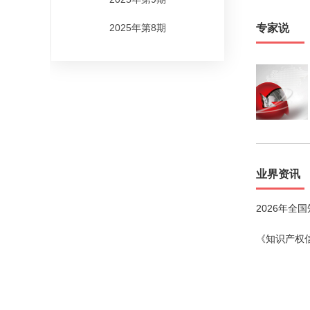
2025年第8期
专家说
2025年第7期
2025年第6期
2025年第5期
2025年第4期
2025年第3期
业界资讯
2025年第2期
2026年全
2025年第1期
《知识产权
2024年第12期
2024年第11期