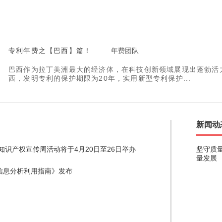
专利年费之【巴西】篇！
年费团队
巴西作为拉丁美洲最大的经济体，在科技创新领域展现出蓬勃活
西，发明专利的保护期限为20年，实用新型专利保护...
新闻动
国知识产权宣传周活动将于4月20日至26日举办
坚守质
量发展
信息分析利用指南》发布