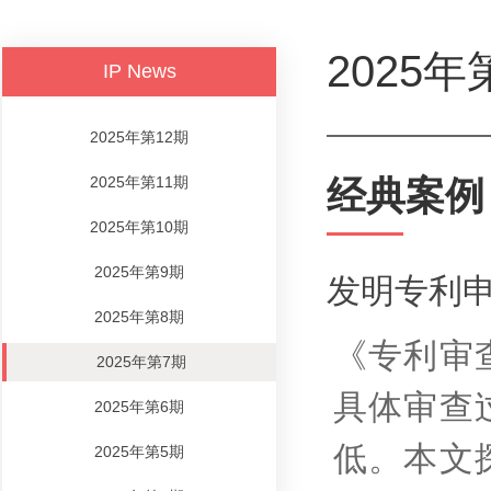
2025年
IP News
2025年第12期
2025年第11期
经典案例
2025年第10期
2025年第9期
发明专利
2025年第8期
《专利审
2025年第7期
具体审查
2025年第6期
低。本文
2025年第5期