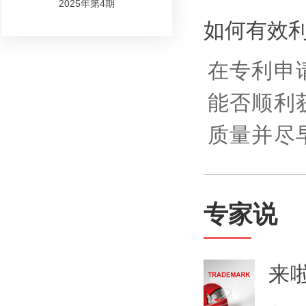
2025年第4期
如何有效
2025年第3期
2025年第2期
在专利申
2025年第1期
能否顺利
2024年第12期
质量并尽
2024年第11期
2024年第10期
2024年第9期
专家说
2024年第8期
2024年第7期
来
2024年第6期