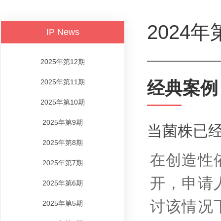
2024年
IP News
2025年第12期
2025年第11期
经典案例
2025年第10期
2025年第9期
当菌株已
2025年第8期
在创造性
2025年第7期
开，申请
2025年第6期
讨该情况
2025年第5期