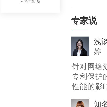
2025年第4期
2025年第3期
专家说
2025年第2期
2025年第1期
浅
2024年第12期
婷
2024年第11期
2024年第10期
针对网络
2024年第9期
专利保护
2024年第8期
性能的影
2024年第7期
2024年第6期
知