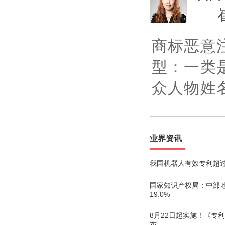
2024年第5期
2024年第4期
商标恶意
2024年第3期
型：一类
2024年第2期
众人物姓名
2024年第1期
2023年第12期
2023年第11期
业界资讯
2023年第10期
我国机器人有效专利超过
2023年第9期
国家知识产权局：中部地
2023年第8期
19.0%
2023年第7期
8月22日起实施！《专
布