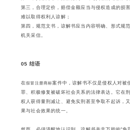
第三，合理定价，赔偿金额应当与侵权造成的损
难以取得权利人谅解；
第四，规范文书，谅解书应当内容明确、形式规
机关采信。
05 结语
在
案件中，谅解书不仅是侵权人对被
假冒注册商标
罪、积极修复被破坏社会关系的法律表达。它在
权人获得量刑减让、避免实刑甚至争取不起诉，
果与社会效果的统一。
然而，必须清醒地认识到，谅解书并非万能的“免