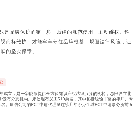
册只是品牌保护的第一步，后续的规范使用、主动维权、科
重视商标维护，才能牢牢守住品牌根基，规避法律风险，让
发展的坚实保障。
;
4年成立，是一家能够提供全方位知识产权法律服务的机构，总部设在北
州设有分支机构。康信现有员工510余名，其中包括经验丰富的律师、专
余名。康信公司的PCT申请代理量连续几年跻身全球PCT申请事务所前五