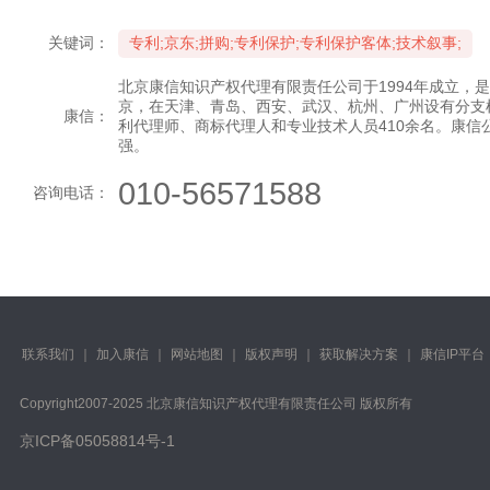
关键词：
专利;京东;拼购;专利保护;专利保护客体;技术叙事;
北京康信知识产权代理有限责任公司于1994年成立，
京，在天津、青岛、西安、武汉、杭州、广州设有分支
康信：
利代理师、商标代理人和专业技术人员410余名。康信
强。
010-56571588
咨询电话：
联系我们
｜
加入康信
｜
网站地图
｜
版权声明
｜
获取解决方案
｜
康信IP平台
Copyright️2007-2025 北京康信知识产权代理有限责任公司 版权所有
京ICP备05058814号-1