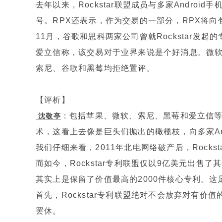
去年以来，Rockstar联盟成员与多家Andro
号。RPX还表示，作为交易的一部分，RPX将
11月，谷歌和思科两家公司曾就Rockstar发
爱立信称，该交易对于业界来说是个好消息。微软
索尼、谷歌和黑莓均拒绝置评。
【评析】
：包括苹果、微软、索尼、黑莓和爱立信等巨头
沈敬亭
术，这看上去像是巨头们抛出的橄榄枝，向多家An
我们仔细来看，2011年北电网络破产后，Rocks
而如今，Rockstar专利联盟仅以9亿美元出售了其
其实上是保留了价值最高的2000件核心专利。
首先，Rockstar专利联盟绝对不会放弃对有
罢休。