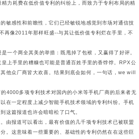
将大量精力耗费在低价值专利的纠纷上，而致力于专利布局的精
到的敏感性和前瞻性，它们已经敏锐地感觉到市场对通信技
不再像2011年那样旺盛--与其让低价值专利烂在手里，不
这无疑是一个两全其美的举措：既甩掉了包袱，又赢得了好评。
竟皇上手里的糟糠也可能是普通百姓手里的香饽饽。RPX公
他众厂商皆大欢喜。结果到底会如何，一句话，we will
盟持有的4000多项专利技术对国内的小米等手机厂商的后来者无
可以在一定程度上减少智能手机技术领域的专利纠纷。手机
看到这篇报道也许会暗暗松了口气。
里。由报道可以看出，最有价值的几千项专利技术已被联盟
瓜分。这意味着一些重要的、基础性的专利仍然在在这些巨