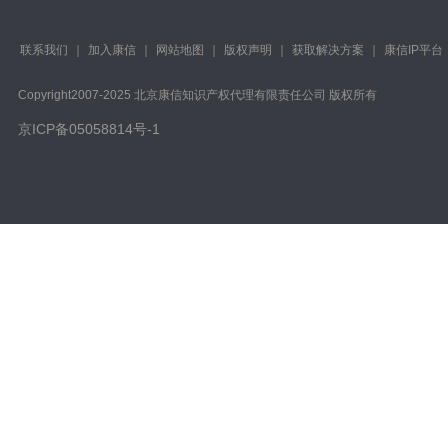
联系我们
｜
加入康信
｜
网站地图
｜
版权声明
｜
获取解决方案
｜
康信IP平台
Copyright️2007-2025 北京康信知识产权代理有限责任公司 版权所有
京ICP备05058814号-1